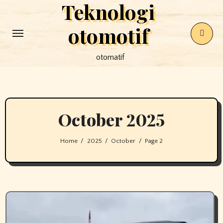
Teknologi
Skip
to
otomotif
content
otomatif
October 2025
Home
2025
October
Page 2