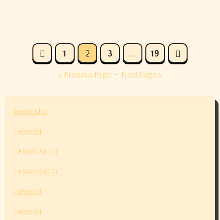
Posts
1
2
3
…
19
pagination
« Previous Page
—
Next Page »
temposlot
Tokeslot
TEMPOSLOT
TEMPOSLOT
Tokeslot
Tokeslot