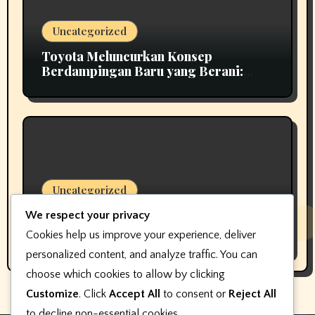
Uncategorized
Toyota Meluncurkan Konsep
Berdampingan Baru yang Berani:
Scion 01
Uncategorized
Pembuat perangkat lunak keterlibatan
We respect your privacy
pelanggan dealer mengubah nama,
Cookies help us improve your experience, deliver
bukan fokus
personalized content, and analyze traffic. You can
choose which cookies to allow by clicking
Customize
. Click
Accept All
to consent or
Reject All
to decline non-essential cookies.