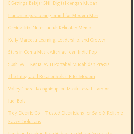
BGettings Belajar Skill Digital dengan Mudah
Bianchi Boys Clothing Brand for Modern Men
Geniux Trial Nutrisi untuk Kekuatan Mental
Kelly Marceau Learning, Leadership, and Growth
Stars in Coma Musik Alternatif dan Indie Pop
Sushi WiFi Rental WiFi Portabel Mudah dan Praktis
The Integrated Retailer Solusi Ritel Modern
Valley Choral Menghidupkan Musik Lewat Harmoni
Judi Bola
Troy Electric Co – Trusted Electricians for Safe & Reliable
Power Solutions
Panduan Lengkap Pola Hidup Dan Makan Vegetarian –