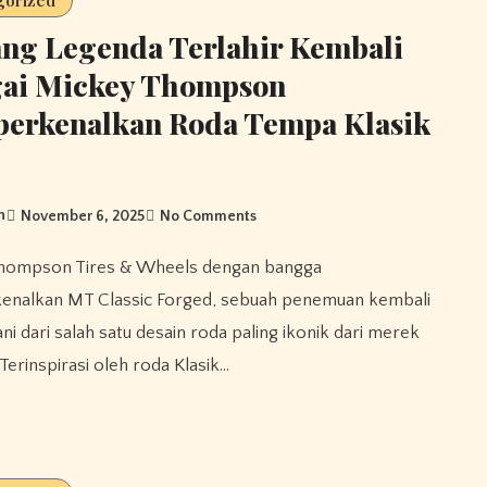
gorized
ng Legenda Terlahir Kembali
gai Mickey Thompson
erkenalkan Roda Tempa Klasik
n
November 6, 2025
No Comments
nalkan MT Classic Forged, sebuah penemuan kembali
ni dari salah satu desain roda paling ikonik dari merek
 Terinspirasi oleh roda Klasik…