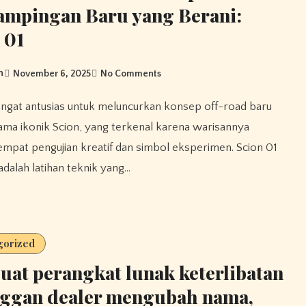
ampingan Baru yang Berani:
 01
n
November 6, 2025
No Comments
ma ikonik Scion, yang terkenal karena warisannya
empat pengujian kreatif dan simbol eksperimen. Scion 01
dalah latihan teknik yang…
gorized
at perangkat lunak keterlibatan
nggan dealer mengubah nama,