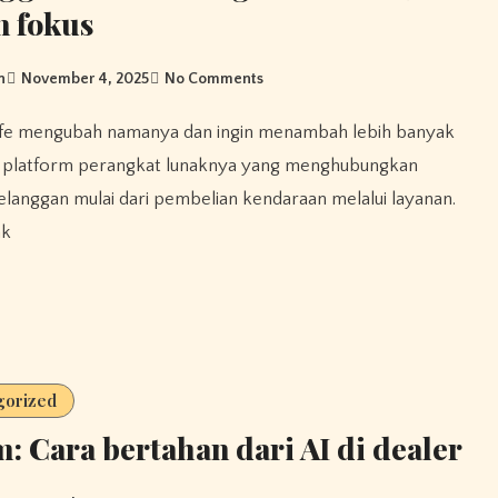
n fokus
n
November 4, 2025
No Comments
e platform perangkat lunaknya yang menghubungkan
langgan mulai dari pembelian kendaraan melalui layanan.
nk
gorized
: Cara bertahan dari AI di dealer