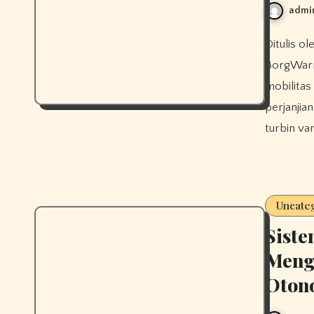
admi
Ditulis oleh BorgWarner Diterbitkan: 03 November 2025
BorgWarn
mobilitas
perjanjia
turbin va
Uncate
Siste
Meng
Oto