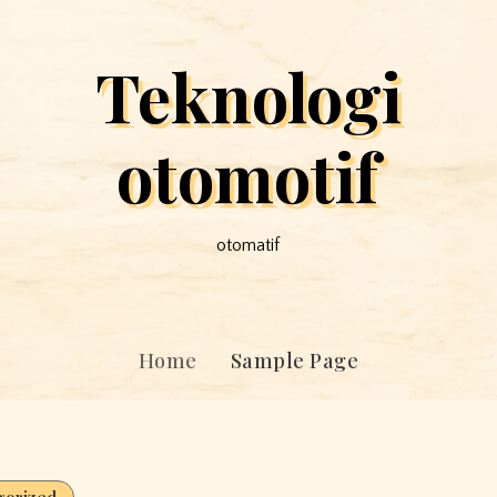
Teknologi
otomotif
otomatif
Home
Sample Page