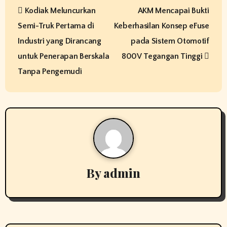
P
Kodiak Meluncurkan
AKM Mencapai Bukti
o
Semi-Truk Pertama di
Keberhasilan Konsep eFuse
s
Industri yang Dirancang
pada Sistem Otomotif
t
untuk Penerapan Berskala
800V Tegangan Tinggi
Tanpa Pengemudi
n
a
v
i
g
By
admin
a
t