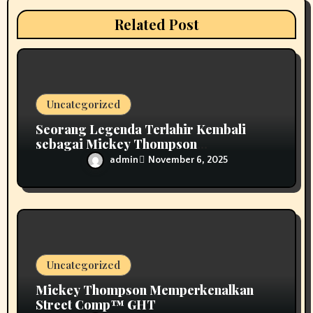
i
Related Post
o
n
Uncategorized
Seorang Legenda Terlahir Kembali
sebagai Mickey Thompson
Memperkenalkan Roda Tempa Klasik
admin
November 6, 2025
MT
Uncategorized
Mickey Thompson Memperkenalkan
Street Comp™ GHT