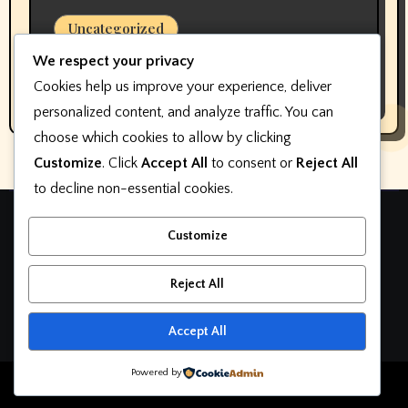
Uncategorized
Pembuat perangkat lunak keterlibatan
We respect your privacy
pelanggan dealer mengubah nama,
Cookies help us improve your experience, deliver
bukan fokus
personalized content, and analyze traffic. You can
choose which cookies to allow by clicking
Customize
. Click
Accept All
to consent or
Reject All
to decline non-essential cookies.
Teknologi otomotif
Customize
otomatif
Reject All
Accept All
Powered by
Copyright © All rights reserved
|
Blogarise
by
Themeansar
.