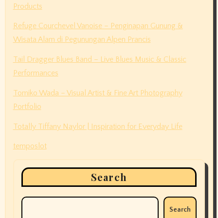
Products
Refuge Courchevel Vanoise – Penginapan Gunung &
Wisata Alam di Pegunungan Alpen Prancis
Tail Dragger Blues Band – Live Blues Music & Classic
Performances
Tomiko Wada – Visual Artist & Fine Art Photography
Portfolio
Totally Tiffany Naylor | Inspiration for Everyday Life
temposlot
Search
Search