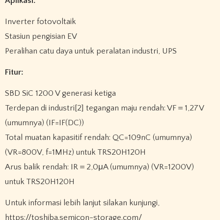
Aplikasi:
Inverter fotovoltaik
Stasiun pengisian EV
Peralihan catu daya untuk peralatan industri, UPS
Fitur:
SBD SiC 1200 V generasi ketiga
Terdepan di industri[2] tegangan maju rendah: VF＝1,27V
(umumnya) (IF=IF(DC))
Total muatan kapasitif rendah: QC=109nC (umumnya)
(VR=800V, f=1MHz) untuk TRS20H120H
Arus balik rendah: IR＝2,0μA (umumnya) (VR=1200V)
untuk TRS20H120H
Untuk informasi lebih lanjut silakan kunjungi,
https://toshiba.semicon-storage.com/