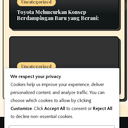
Uncategorized
Toyota Meluncurkan Konsep
Berdampingan Baru yang Berani:
Scion 01
Uncategorized
Pembuat perangkat lunak keterlibatan
We respect your privacy
pelanggan dealer mengubah nama,
Cookies help us improve your experience, deliver
bukan fokus
personalized content, and analyze traffic. You can
choose which cookies to allow by clicking
Customize
. Click
Accept All
to consent or
Reject All
to decline non-essential cookies.