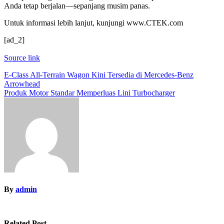
Anda tetap berjalan—sepanjang musim panas.
Untuk informasi lebih lanjut, kunjungi www.CTEK.com
[ad_2]
Source link
Post
E-Class All-Terrain Wagon Kini Tersedia di Mercedes-Benz
Arrowhead
navigation
Produk Motor Standar Memperluas Lini Turbocharger
By
admin
Related Post