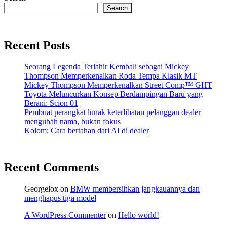
Search
Recent Posts
Seorang Legenda Terlahir Kembali sebagai Mickey
Thompson Memperkenalkan Roda Tempa Klasik MT
Mickey Thompson Memperkenalkan Street Comp™ GHT
Toyota Meluncurkan Konsep Berdampingan Baru yang
Berani: Scion 01
Pembuat perangkat lunak keterlibatan pelanggan dealer
mengubah nama, bukan fokus
Kolom: Cara bertahan dari AI di dealer
Recent Comments
Georgelox
on
BMW membersihkan jangkauannya dan
menghapus tiga model
A WordPress Commenter
on
Hello world!