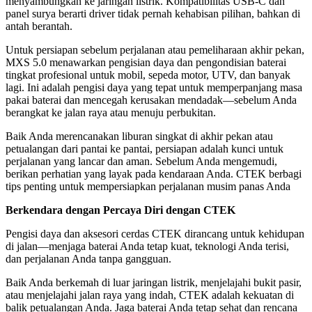
menyambungkan ke jaringan listrik. Kompatibilitas USB-C dan
panel surya berarti driver tidak pernah kehabisan pilihan, bahkan di
antah berantah.
Untuk persiapan sebelum perjalanan atau pemeliharaan akhir pekan,
MXS 5.0 menawarkan pengisian daya dan pengondisian baterai
tingkat profesional untuk mobil, sepeda motor, UTV, dan banyak
lagi. Ini adalah pengisi daya yang tepat untuk memperpanjang masa
pakai baterai dan mencegah kerusakan mendadak—sebelum Anda
berangkat ke jalan raya atau menuju perbukitan.
Baik Anda merencanakan liburan singkat di akhir pekan atau
petualangan dari pantai ke pantai, persiapan adalah kunci untuk
perjalanan yang lancar dan aman. Sebelum Anda mengemudi,
berikan perhatian yang layak pada kendaraan Anda. CTEK berbagi
tips penting untuk mempersiapkan perjalanan musim panas Anda
Berkendara dengan Percaya Diri dengan CTEK
Pengisi daya dan aksesori cerdas CTEK dirancang untuk kehidupan
di jalan—menjaga baterai Anda tetap kuat, teknologi Anda terisi,
dan perjalanan Anda tanpa gangguan.
Baik Anda berkemah di luar jaringan listrik, menjelajahi bukit pasir,
atau menjelajahi jalan raya yang indah, CTEK adalah kekuatan di
balik petualangan Anda. Jaga baterai Anda tetap sehat dan rencana