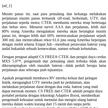
[ad_1]
Musim panas ini, saat para petualang dan keluarga melakukan
perjalanan musim panas termasuk off-road, berkemah, UTV, dan
perjalanan sepeda motor, CTEK membantu mereka tetap bertenaga
dan bebas stres. Menurut survei AAA dan perjalanan, lebih dari
80% orang Amerika mengatakan mereka akan berangkat musim
panas ini, dengan lebih dari 60% merencanakan perjalanan sejauh
300 mil, dan memecahkan rekor 61,6 juta orang Amerika bepergian
dengan mobil selama Empat Juli—membuat perawatan baterai yang
andal bukanlah sebuah kemewahan, namun sebuah kebutuhan.
Dengan penguat adaptif CS FREE® CTEK dan pengisi daya cerdas
MXS 5.0™, pengemudi dan petualang alam terbuka tidak akan
dikesampingkan oleh masalah baterai—tidak peduli berapa lama
perjalanan atau seberapa jauh tujuannya.
Apakah pengemudi membawa RV mereka keluar dari jaringan
listrik, mengangkut UTV mereka jauh ke pedalaman, atau
melakukan perjalanan darat dengan dua roda, baterai yang mati
dapat merusak momen. CS FREE dari CTEK adalah pengisi daya
portabel pertama dengan teknologi Adaptive Boost, memberikan
pengemudi kekuatan untuk memulai dan mengisi ulang baterai
mereka dalam waktu kurang dari 15 menit dan tanpa perlu