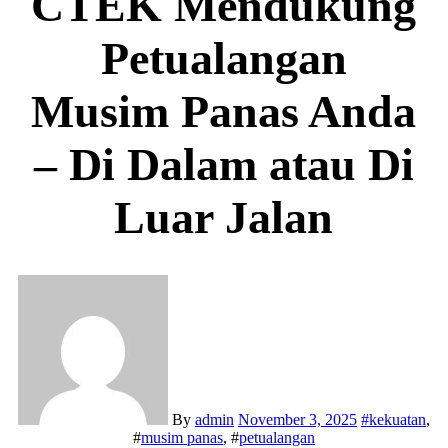
CTEK Mendukung
Petualangan
Musim Panas Anda
– Di Dalam atau Di
Luar Jalan
By
admin
November 3, 2025
#
kekuatan
,
#
musim panas
, #
petualangan