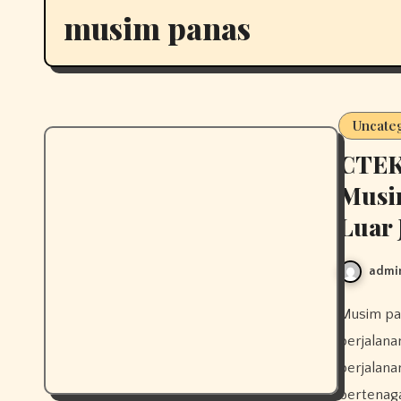
musim panas
Uncate
CTEK
Musim
Luar 
admi
Musim panas ini, saat para petualang dan keluarga melakukan
perjalan
perjalan
bertenaga