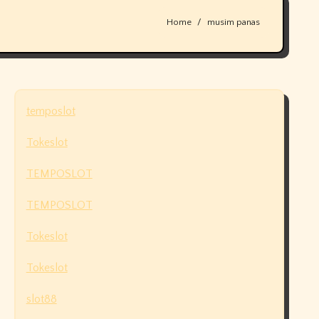
Home
musim panas
temposlot
Tokeslot
TEMPOSLOT
TEMPOSLOT
Tokeslot
Tokeslot
slot88