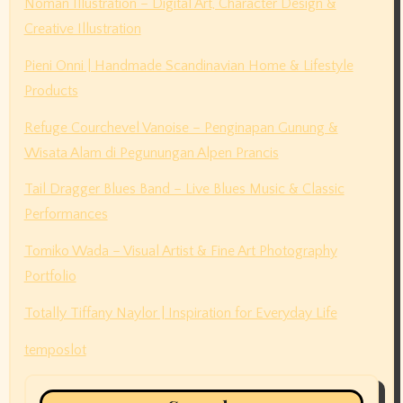
Noman Illustration – Digital Art, Character Design &
Creative Illustration
Pieni Onni | Handmade Scandinavian Home & Lifestyle
Products
Refuge Courchevel Vanoise – Penginapan Gunung &
Wisata Alam di Pegunungan Alpen Prancis
Tail Dragger Blues Band – Live Blues Music & Classic
Performances
Tomiko Wada – Visual Artist & Fine Art Photography
Portfolio
Totally Tiffany Naylor | Inspiration for Everyday Life
temposlot