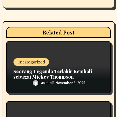
i
o
n
Related Post
Uncategorized
Seorang Legenda Terlahir Kembali
sebagai Mickey Thompson
Memperkenalkan Roda Tempa Klasik
admin
November 6, 2025
MT