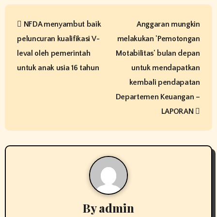
P
NFDA menyambut baik
Anggaran mungkin
o
peluncuran kualifikasi V-
melakukan 'Pemotongan
s
leval oleh pemerintah
Motabilitas' bulan depan
t
untuk anak usia 16 tahun
untuk mendapatkan
kembali pendapatan
n
Departemen Keuangan –
a
LAPORAN
v
i
g
a
By
admin
t