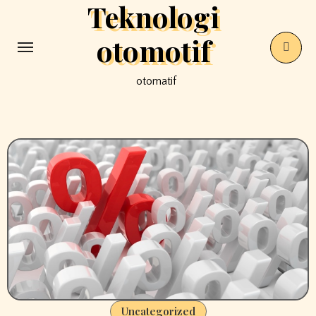
Teknologi
Skip
to
otomotif
content
otomatif
Uncategorized