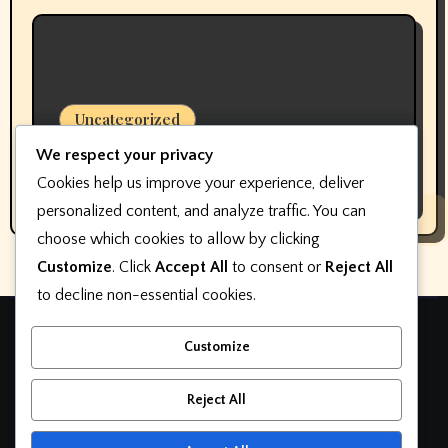
Uncategorized
Pembuat perangkat lunak keterlibatan
We respect your privacy
pelanggan dealer mengubah nama,
Cookies help us improve your experience, deliver
bukan fokus
personalized content, and analyze traffic. You can
choose which cookies to allow by clicking
Customize
. Click
Accept All
to consent or
Reject All
to decline non-essential cookies.
Teknologi otomotif
Customize
otomatif
Reject All