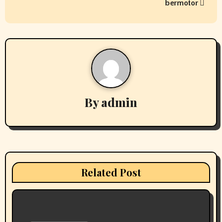
bermotor
n
a
v
i
g
By
admin
a
t
i
Related Post
o
n