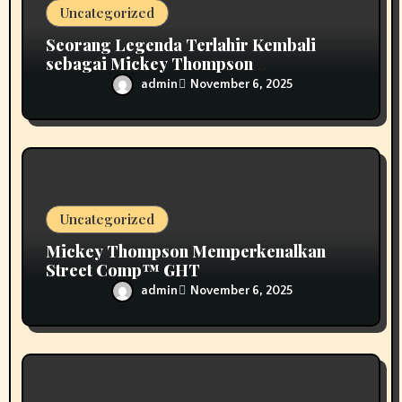
Uncategorized
Seorang Legenda Terlahir Kembali
sebagai Mickey Thompson
Memperkenalkan Roda Tempa Klasik
admin
November 6, 2025
MT
Uncategorized
Mickey Thompson Memperkenalkan
Street Comp™ GHT
admin
November 6, 2025