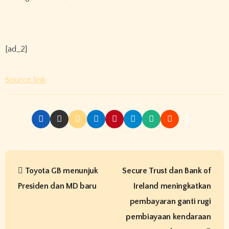
[ad_2]
Source link
P
Toyota GB menunjuk
Secure Trust dan Bank of
o
Presiden dan MD baru
Ireland meningkatkan
s
pembayaran ganti rugi
t
pembiayaan kendaraan