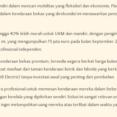
endiri dalam mencari mobilitas yang fleksibel dan ekonomis. Pl
si dalam kendaraan bekas yang direkondisi ini menawarkan pen
 hingga 40% lebih murah untuk UKM dan mandiri, dengan pengi
s ini, yang mengumpulkan 75 juta euro pada bulan September 
rofesional independen.
 kendaraan bekas premium, tersedia segera berkat harga bula
t manfaat dari taman kendaraan listrik dan hibrida yang berk
 Electric) tanpa investasi awal yang penting dari pembelian.
ra profesional untuk memesan kendaraan mereka dalam beber
 kendala yang dipikirkan sendiri. Solusi ini sangat relevan u
ingin melumpuhkan uang mereka atau terlibat dalam waktu ya