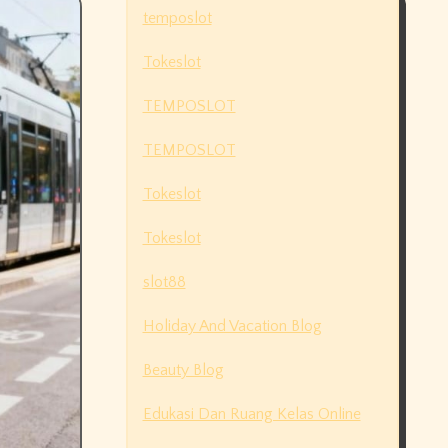
temposlot
Tokeslot
TEMPOSLOT
TEMPOSLOT
Tokeslot
Tokeslot
slot88
Holiday And Vacation Blog
Beauty Blog
Edukasi Dan Ruang Kelas Online