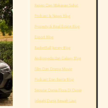
Resep Dan Makanan Sehat
Podcast & News Blog
Property & Real Estate Blog
Esport Blog
BasketBall Jurney Blog
Andromeda dan Galaxy Blog
Film Dan Drama Movie
Podcast Dan Berita Blog
Seputar Dunia Flora Di Dunia
Jelajahi Dunia Bawah Laut