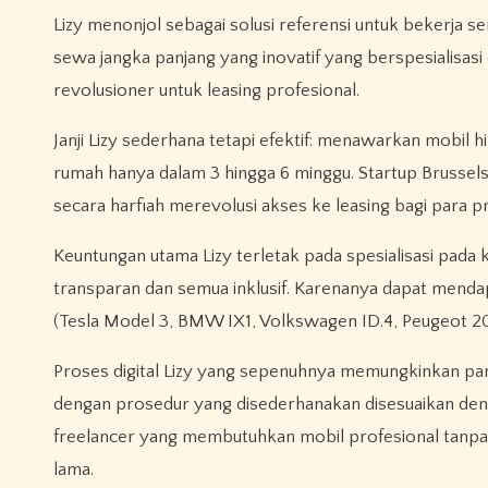
Lizy menonjol sebagai solusi referensi untuk bekerja s
sewa jangka panjang yang inovatif yang berspesialisa
revolusioner untuk leasing profesional.
Janji Lizy sederhana tetapi efektif: menawarkan mobil
rumah hanya dalam 3 hingga 6 minggu. Startup Brussel
secara harfiah merevolusi akses ke leasing bagi para p
Keuntungan utama Lizy terletak pada spesialisasi pada
transparan dan semua inklusif. Karenanya dapat mendapa
(Tesla Model 3, BMW IX1, Volkswagen ID.4, Peugeot 208
Proses digital Lizy yang sepenuhnya memungkinkan pa
dengan prosedur yang disederhanakan disesuaikan dengan
freelancer yang membutuhkan mobil profesional tanpa 
lama.