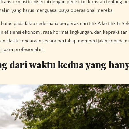
Transformasi ini disertai dengan penelitian konstan tentang 
ional ini yang harus menguasai biaya operasional mereka.
batas pada fakta sederhana bergerak dari titik A ke titik B. Sek
fisiensi ekonomi, rasa hormat lingkungan, dan kepraktisan 
ayaan klasik kendaraan secara bertahap memberi jalan kepada 
 para profesional ini.
ang dari waktu kedua yang han