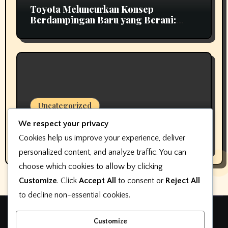
Toyota Meluncurkan Konsep
Berdampingan Baru yang Berani:
Scion 01
Uncategorized
Pembuat perangkat lunak keterlibatan
We respect your privacy
pelanggan dealer mengubah nama,
Cookies help us improve your experience, deliver
bukan fokus
personalized content, and analyze traffic. You can
choose which cookies to allow by clicking
Customize
. Click
Accept All
to consent or
Reject All
to decline non-essential cookies.
Teknologi otomotif
Customize