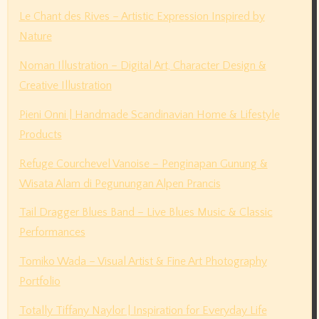
Le Chant des Rives – Artistic Expression Inspired by
Nature
Noman Illustration – Digital Art, Character Design &
Creative Illustration
Pieni Onni | Handmade Scandinavian Home & Lifestyle
Products
Refuge Courchevel Vanoise – Penginapan Gunung &
Wisata Alam di Pegunungan Alpen Prancis
Tail Dragger Blues Band – Live Blues Music & Classic
Performances
Tomiko Wada – Visual Artist & Fine Art Photography
Portfolio
Totally Tiffany Naylor | Inspiration for Everyday Life