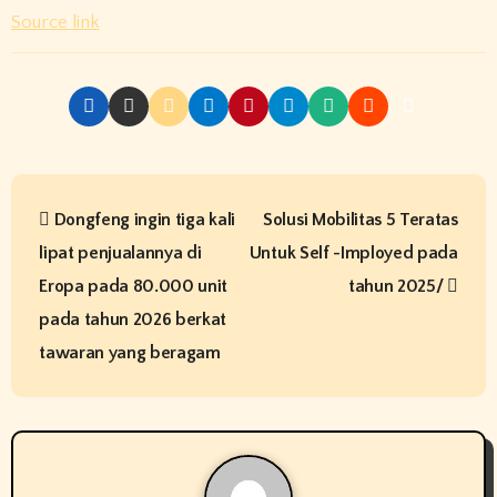
Source link
P
Dongfeng ingin tiga kali
Solusi Mobilitas 5 Teratas
o
lipat penjualannya di
Untuk Self -Imployed pada
s
Eropa pada 80.000 unit
tahun 2025/
t
pada tahun 2026 berkat
tawaran yang beragam
n
a
v