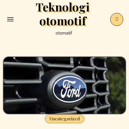
Teknologi
Skip
to
otomotif
content
otomatif
Uncategorized