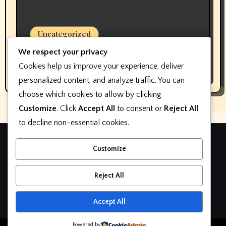
Uncategorized
Pembuat perangkat lunak keterlibatan
We respect your privacy
pelanggan dealer mengubah nama,
Cookies help us improve your experience, deliver
bukan fokus
personalized content, and analyze traffic. You can
choose which cookies to allow by clicking
Customize
. Click
Accept All
to consent or
Reject All
to decline non-essential cookies.
Teknologi otomotif
Customize
otomatif
Reject All
Accept All
Powered by