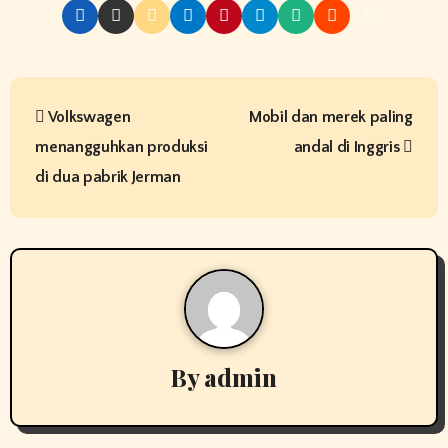
P
Volkswagen
Mobil dan merek paling
o
menangguhkan produksi
andal di Inggris
s
di dua pabrik Jerman
t
n
a
v
By
admin
i
g