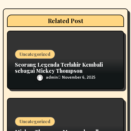
a
t
Related Post
i
o
n
Uncategorized
Seorang Legenda Terlahir Kembali
sebagai Mickey Thompson
Memperkenalkan Roda Tempa Klasik
admin
November 6, 2025
MT
Uncategorized