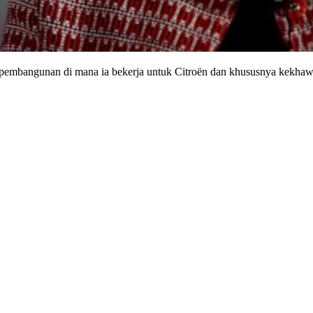
pembangunan di mana ia bekerja untuk Citroën dan khususnya kekha