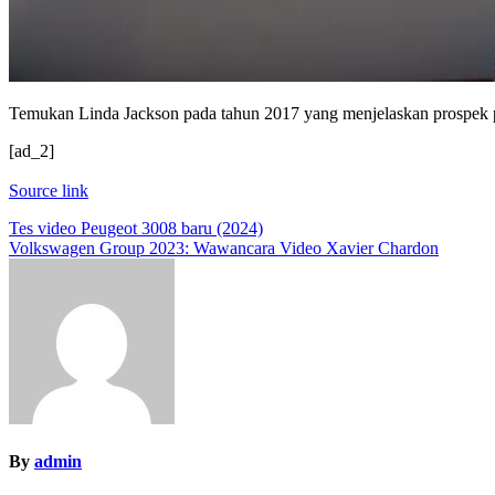
Temukan Linda Jackson pada tahun 2017 yang menjelaskan prospek 
[ad_2]
Source link
Post
Tes video Peugeot 3008 baru (2024)
Volkswagen Group 2023: Wawancara Video Xavier Chardon
navigation
By
admin