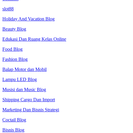
slot88
Holiday And Vacation Blog
Beauty Blog
Edukasi Dan Ruang Kelas Online
Food Blog
Fashion Blog
Balap Motor dan Mobil
Lampu LED Blog
Musisi dan Music Blog
Shipping Cargo Dan Import
Marketing Dan Bisnis Strategi
Coctail Blog
Bisnis Blog