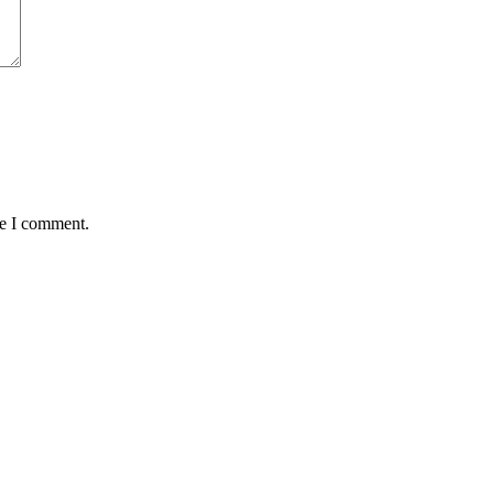
me I comment.