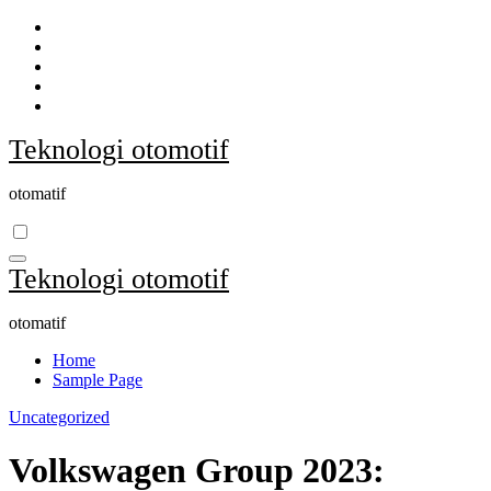
Skip
to
content
Teknologi otomotif
otomatif
Teknologi otomotif
otomatif
Home
Sample Page
Uncategorized
Volkswagen Group 2023: