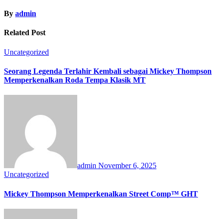
By
admin
Related Post
Uncategorized
Seorang Legenda Terlahir Kembali sebagai Mickey Thompson
Memperkenalkan Roda Tempa Klasik MT
admin
November 6, 2025
Uncategorized
Mickey Thompson Memperkenalkan Street Comp™ GHT