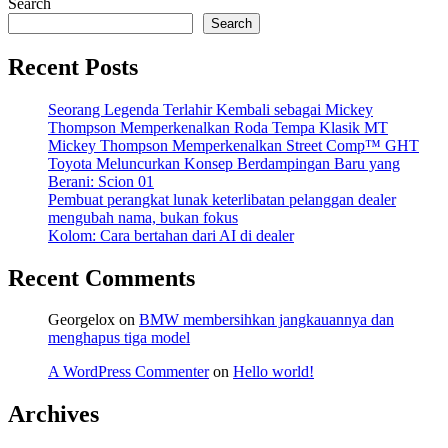
Search
Search
Recent Posts
Seorang Legenda Terlahir Kembali sebagai Mickey
Thompson Memperkenalkan Roda Tempa Klasik MT
Mickey Thompson Memperkenalkan Street Comp™ GHT
Toyota Meluncurkan Konsep Berdampingan Baru yang
Berani: Scion 01
Pembuat perangkat lunak keterlibatan pelanggan dealer
mengubah nama, bukan fokus
Kolom: Cara bertahan dari AI di dealer
Recent Comments
Georgelox
on
BMW membersihkan jangkauannya dan
menghapus tiga model
A WordPress Commenter
on
Hello world!
Archives