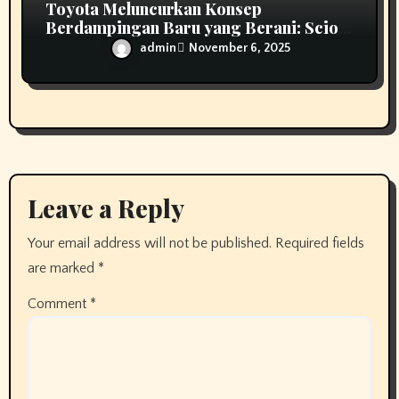
Toyota Meluncurkan Konsep
Berdampingan Baru yang Berani: Scion
01
admin
November 6, 2025
Leave a Reply
Your email address will not be published.
Required fields
are marked
*
Comment
*