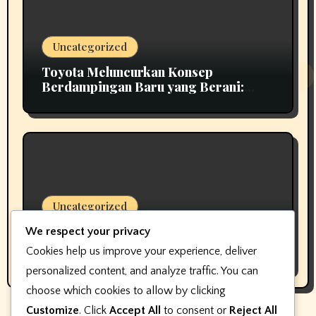
Uncategorized
Toyota Meluncurkan Konsep
Berdampingan Baru yang Berani:
Scion 01
Uncategorized
Pembuat perangkat lunak keterlibatan
We respect your privacy
pelanggan dealer mengubah nama,
Cookies help us improve your experience, deliver
bukan fokus
personalized content, and analyze traffic. You can
choose which cookies to allow by clicking
Customize
. Click
Accept All
to consent or
Reject All