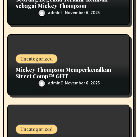
sebagai Mickey Thompson
Memperkenalkan Roda Tempa Klasik
admin
November 6, 2025
MT
Uncategorized
Mickey Thompson Memperkenalkan
Street Comp™ GHT
admin
November 6, 2025
Uncategorized