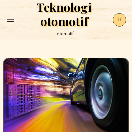
Teknologi
Skip
to
otomotif
content
otomatif