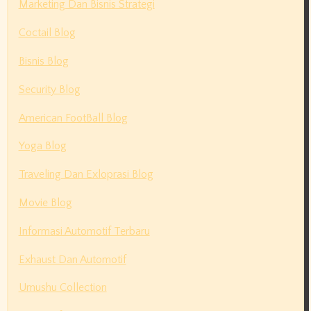
Marketing Dan Bisnis Strategi
Coctail Blog
Bisnis Blog
Security Blog
American FootBall Blog
Yoga Blog
Traveling Dan Exloprasi Blog
Movie Blog
Informasi Automotif Terbaru
Exhaust Dan Automotif
Umushu Collection