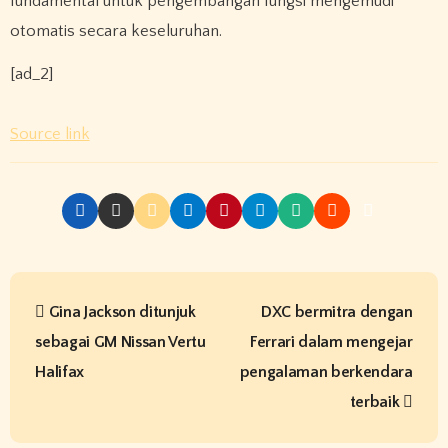
fundamental untuk pengembangan fungsi mengemudi
otomatis secara keseluruhan.
[ad_2]
Source link
P
Gina Jackson ditunjuk
DXC bermitra dengan
o
sebagai GM Nissan Vertu
Ferrari dalam mengejar
s
Halifax
pengalaman berkendara
t
terbaik