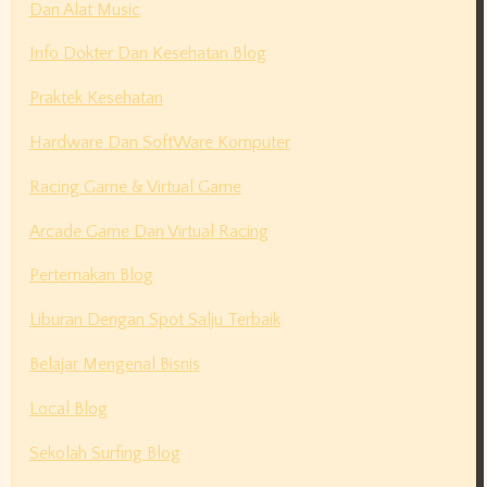
Dan Alat Music
Info Dokter Dan Kesehatan Blog
Praktek Kesehatan
Hardware Dan SoftWare Komputer
Racing Game & Virtual Game
Arcade Game Dan Virtual Racing
Perternakan Blog
Liburan Dengan Spot Salju Terbaik
Belajar Mengenal Bisnis
Local Blog
Sekolah Surfing Blog