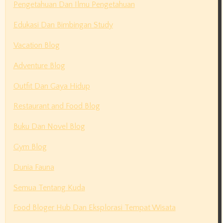
Pengetahuan Dan Ilmu Pengetahuan
Edukasi Dan Bimbingan Study
Vacation Blog
Adventure Blog
Outfit Dan Gaya Hidup
Restaurant and Food Blog
Buku Dan Novel Blog
Gym Blog
Dunia Fauna
Semua Tentang Kuda
Food Bloger Hub Dan Eksplorasi Tempat Wisata