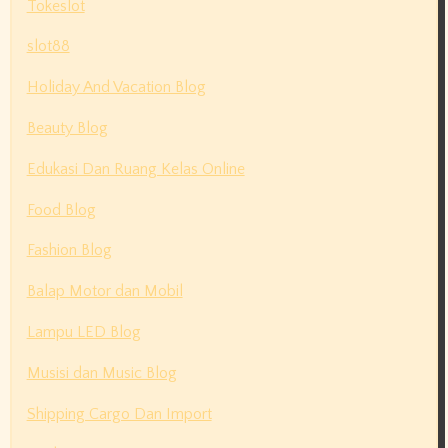
Tokeslot
slot88
Holiday And Vacation Blog
Beauty Blog
Edukasi Dan Ruang Kelas Online
Food Blog
Fashion Blog
Balap Motor dan Mobil
Lampu LED Blog
Musisi dan Music Blog
Shipping Cargo Dan Import