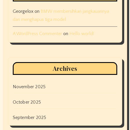
Georgelox
on
BMW membersihkan jangkauannya
dan menghapus tiga model
A WordPress Commenter
on
Hello world!
Archives
November 2025
October 2025
September 2025