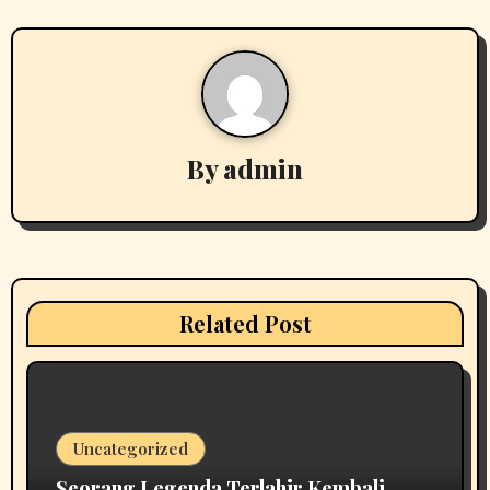
n
a
v
i
By
admin
g
a
t
i
Related Post
o
n
Uncategorized
Seorang Legenda Terlahir Kembali