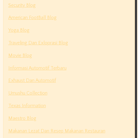
Security Blog
American FootBall Blog
Yoga Blog
Traveling Dan Exloprasi Blog
Movie Blog
Informasi Automotif Terbaru
Exhaust Dan Automotif
Umushu Collection
Texas Information
Maestro Blog
Makanan Lezat Dan Resep Makanan Restauran