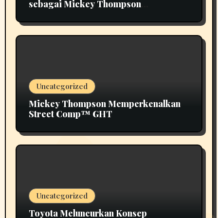
sebagai Mickey Thompson
Memperkenalkan Roda Tempa Klasik
MT
Uncategorized
Mickey Thompson Memperkenalkan
Street Comp™ GHT
Uncategorized
Toyota Meluncurkan Konsep