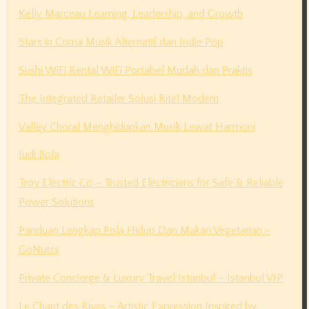
Kelly Marceau Learning, Leadership, and Growth
Stars in Coma Musik Alternatif dan Indie Pop
Sushi WiFi Rental WiFi Portabel Mudah dan Praktis
The Integrated Retailer Solusi Ritel Modern
Valley Choral Menghidupkan Musik Lewat Harmoni
Judi Bola
Troy Electric Co – Trusted Electricians for Safe & Reliable
Power Solutions
Panduan Lengkap Pola Hidup Dan Makan Vegetarian –
GoNutss
Private Concierge & Luxury Travel Istanbul – Istanbul VIP
Le Chant des Rives – Artistic Expression Inspired by