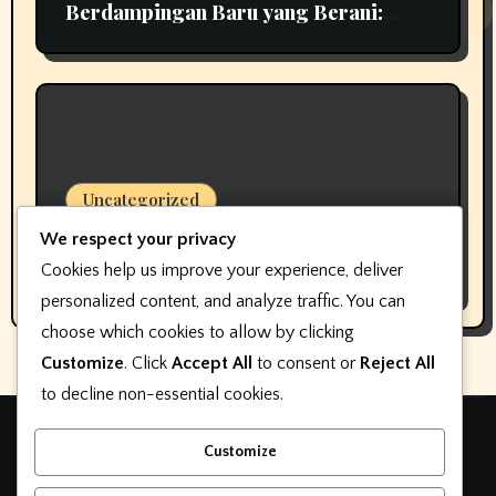
Berdampingan Baru yang Berani:
Scion 01
Uncategorized
Pembuat perangkat lunak keterlibatan
We respect your privacy
pelanggan dealer mengubah nama,
Cookies help us improve your experience, deliver
bukan fokus
personalized content, and analyze traffic. You can
choose which cookies to allow by clicking
Customize
. Click
Accept All
to consent or
Reject All
to decline non-essential cookies.
Teknologi otomotif
Customize