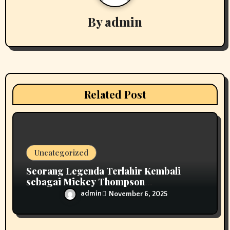
i
By
admin
g
a
t
i
Related Post
o
n
Uncategorized
Seorang Legenda Terlahir Kembali
sebagai Mickey Thompson
Memperkenalkan Roda Tempa Klasik
admin
November 6, 2025
MT