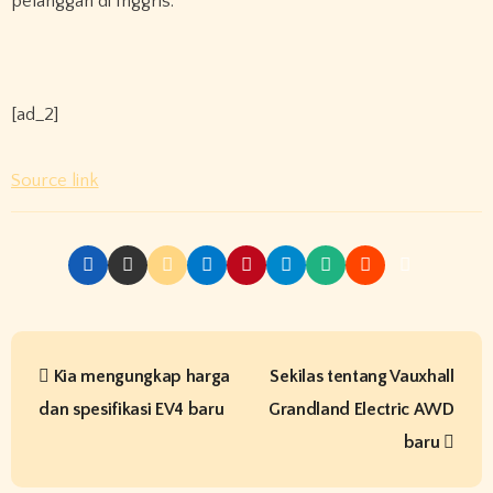
pelanggan di Inggris.”
[ad_2]
Source link
P
Kia mengungkap harga
Sekilas tentang Vauxhall
o
dan spesifikasi EV4 baru
Grandland Electric AWD
s
baru
t