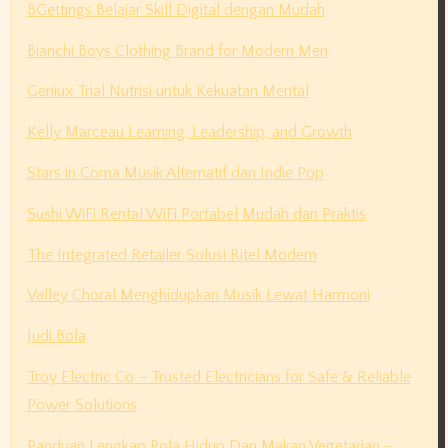
BGettings Belajar Skill Digital dengan Mudah
Bianchi Boys Clothing Brand for Modern Men
Geniux Trial Nutrisi untuk Kekuatan Mental
Kelly Marceau Learning, Leadership, and Growth
Stars in Coma Musik Alternatif dan Indie Pop
Sushi WiFi Rental WiFi Portabel Mudah dan Praktis
The Integrated Retailer Solusi Ritel Modern
Valley Choral Menghidupkan Musik Lewat Harmoni
Judi Bola
Troy Electric Co – Trusted Electricians for Safe & Reliable
Power Solutions
Panduan Lengkap Pola Hidup Dan Makan Vegetarian –