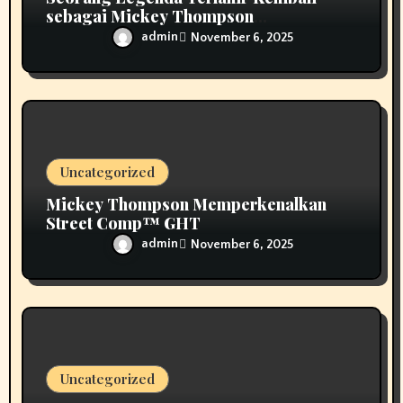
sebagai Mickey Thompson
Memperkenalkan Roda Tempa Klasik
admin
November 6, 2025
MT
Uncategorized
Mickey Thompson Memperkenalkan
Street Comp™ GHT
admin
November 6, 2025
Uncategorized