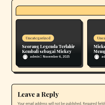
t
i
o
n
Uncategorized
Unca
Seorang Legenda Terlahir
Mick
Kembali sebagai Mickey
Memp
Thompson
Com
admin
a
November 6, 2025
Memperkenalkan Roda
Tempa Klasik MT
Leave a Reply
Your email address will not be published.
Required fiel