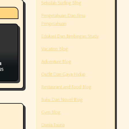
Sekolah Surfing Blog
Pengetahuan Dan Ilmu
Pengetahuan
Edukasi Dan Bimbingan Study
Vacation Blog
Adventure Blog
n
on
25
Outfit Dan Gaya Hidup
Restaurant and Food Blog
Buku Dan Novel Blog
Gym Blog
Dunia Fauna