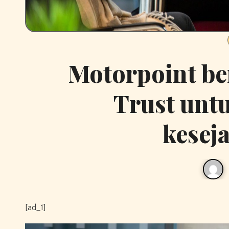
Motorpoint be
Trust unt
kesej
[ad_1]