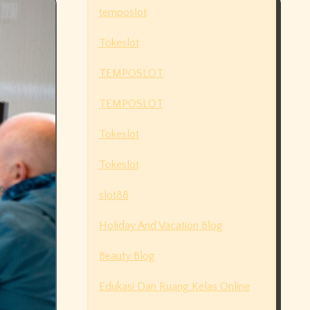
temposlot
Tokeslot
TEMPOSLOT
TEMPOSLOT
Tokeslot
Tokeslot
slot88
Holiday And Vacation Blog
Beauty Blog
Edukasi Dan Ruang Kelas Online