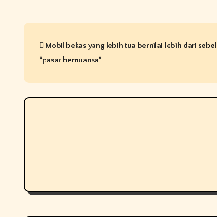
P
Mobil bekas yang lebih tua bernilai lebih dari seb
o
“pasar bernuansa”
s
t
n
a
v
i
g
a