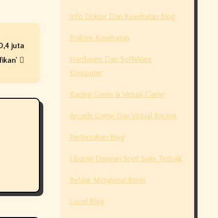
Info Dokter Dan Kesehatan Blog
Praktek Kesehatan
,4 juta
Hardware Dan SoftWare
fikan'
Komputer
Racing Game & Virtual Game
Arcade Game Dan Virtual Racing
Perternakan Blog
Liburan Dengan Spot Salju Terbaik
Belajar Mengenal Bisnis
Local Blog