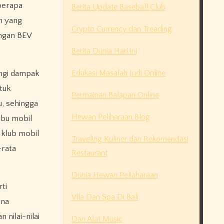
eberapa
Berita Update Baseball Club
n yang
Crypto Currency dan Treading
ingan BEV
Berita Dunia Hari ini
Edukasi Masalah Judi Online
ngi dampak
tuk
Permainan Balapan Online
, sehingga
Hewan Peliharaan Blog
ibu mobil
 klub mobil
Traveling Kuliner dan Rekomendasi
-rata
Restaurant
Dunia Hewan Peliaharaan
ti
Vila Dan Spa Di Bali
ena
nilai-nilai
Dan Alat Music