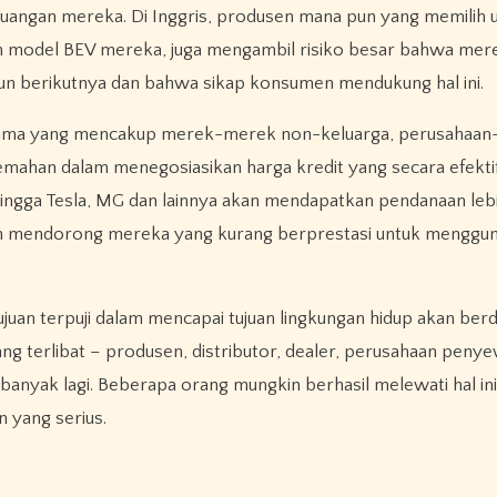
keuangan mereka. Di Inggris, produsen mana pun yang memilih 
n model BEV mereka, juga mengambil risiko besar bahwa mer
n berikutnya dan bahwa sikap konsumen mendukung hal ini.
tama yang mencakup merek-merek non-keluarga, perusahaan
emahan dalam menegosiasikan harga kredit yang secara efekt
ingga Tesla, MG dan lainnya akan mendapatkan pendanaan lebi
kan mendorong mereka yang kurang berprestasi untuk menggu
uan terpuji dalam mencapai tujuan lingkungan hidup akan be
ang terlibat – produsen, distributor, dealer, perusahaan peny
banyak lagi. Beberapa orang mungkin berhasil melewati hal in
 yang serius.