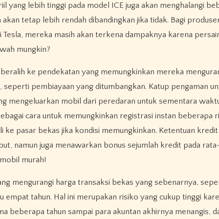
iil yang lebih tinggi pada model ICE juga akan menghalangi b
akan tetap lebih rendah dibandingkan jika tidak. Bagi produse
rti Tesla, mereka masih akan terkena dampaknya karena persa
awah mungkin?
at beralih ke pendekatan yang memungkinkan mereka mengura
ru, seperti pembiayaan yang ditumbangkan. Katup pengaman un
ng mengeluarkan mobil dari peredaran untuk sementara waktu
sebagai cara untuk memungkinkan registrasi instan beberapa r
li ke pasar bekas jika kondisi memungkinkan. Ketentuan kredit
but, namun juga menawarkan bonus sejumlah kredit pada rata
mobil murah!
g mengurangi harga transaksi bekas yang sebenarnya, seper
u empat tahun. Hal ini merupakan risiko yang cukup tinggi kar
a beberapa tahun sampai para akuntan akhirnya menangis, dan 