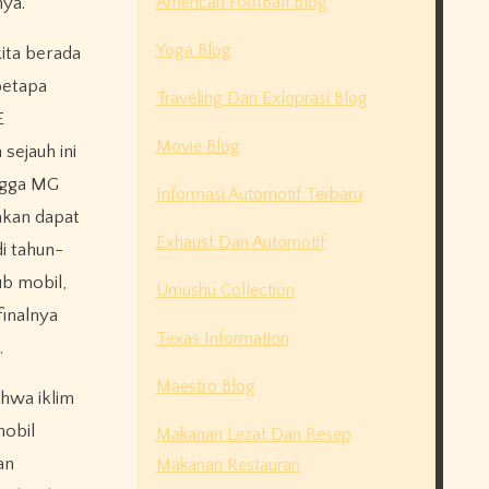
American FootBall Blog
ya.
Yoga Blog
kita berada
betapa
Traveling Dan Exloprasi Blog
E
Movie Blog
ejauh ini
ngga MG
Informasi Automotif Terbaru
akan dapat
Exhaust Dan Automotif
i tahun-
ub mobil,
Umushu Collection
finalnya
Texas Information
.
Maestro Blog
ahwa iklim
mobil
Makanan Lezat Dan Resep
an
Makanan Restauran