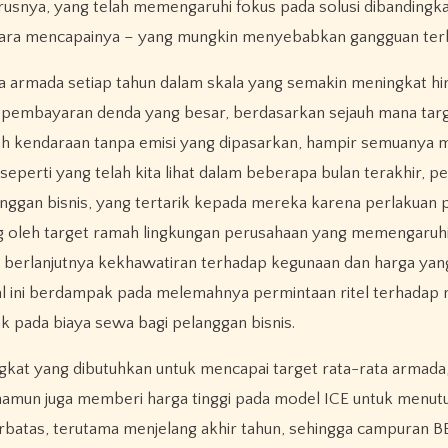
usnya, yang telah memengaruhi fokus pada solusi dibandingkan
 cara mencapainya – yang mungkin menyebabkan gangguan ter
a armada setiap tahun dalam skala yang semakin meningkat hi
 pembayaran denda yang besar, berdasarkan sejauh mana targ
lah kendaraan tanpa emisi yang dipasarkan, hampir semuanya
seperti yang telah kita lihat dalam beberapa bulan terakhir, p
anggan bisnis, yang tertarik kepada mereka karena perlakuan 
g oleh target ramah lingkungan perusahaan yang memengaruhi
a berlanjutnya kekhawatiran terhadap kegunaan dan harga yang
l ini berdampak pada melemahnya permintaan ritel terhadap
k pada biaya sewa bagi pelanggan bisnis.
gkat yang dibutuhkan untuk mencapai target rata-rata armada
namun juga memberi harga tinggi pada model ICE untuk menut
terbatas, terutama menjelang akhir tahun, sehingga campuran B