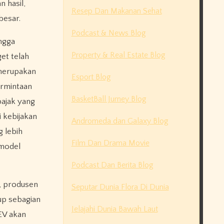
 hasil,
Resep Dan Makanan Sehat
besar.
Podcast & News Blog
ngga
Property & Real Estate Blog
et telah
 merupakan
Esport Blog
ermintaan
BasketBall Jurney Blog
pajak yang
 kebijakan
Andromeda dan Galaxy Blog
 lebih
Film Dan Drama Movie
 model
Podcast Dan Berita Blog
, produsen
Seputar Dunia Flora Di Dunia
up sebagian
Jelajahi Dunia Bawah Laut
EV akan