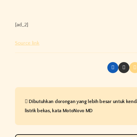
[ad_2]
Source link
P
Dibutuhkan dorongan yang lebih besar untuk ken
o
listrik bekas, kata MotoNovo MD
s
t