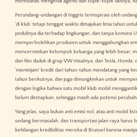
membahas mengenai agensi dan topik-topik lainnya, n
Perundang-undangan di Inggris terinspirasi oleh undang
'di klub' tetapi tenggat waktu dimajukan lima tahun u
pedulinya dia terhadap lingkungan, dan tanpa konsesi 
memperbolehkan produsen untuk menggabungkan emisi 
mencerminkan kelompok keluarga yang lebih besar, mi
dan Nio duduk di grup VW misalnya, dan Tesla, Honda, d
'meminjam' kredit dari tahun-tahun mendatang yang kem
tahun berikutnya, dan juga dimungkinkan untuk memper
dengan logika bahwa satu mobil klub mobil menggantikan
belum ditetapkan, sehingga masih ada potensi perubaha
Yang jelas, saya bukan anti emisi nol, atau anti mobil li
sedang bermasalah, dan transportasi jalan raya harus
kehilangan kredibilitas mereka di Brussel karena mani