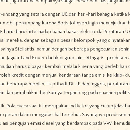
amun juga karena dampaknya sangat besar dan luas jangkauann
-undang yang setara dengan UE dari hari-hari bahagia ketika 
ntuk mobil penumpang karena Boris Johnson ingin menunjukkan 
UE baru-baru ini terhadap bahan bakar elektronik. Peraturan U
mereka, dengan sebagian besar kelompok yang dinyatakan s
salnya Stellantis, namun dengan beberapa pengecualian sehi
an Jaguar Land Rover duduk di grup lain. Di Inggris, produsen 
udian harus dibayar kembali melalui kinerja yang berlebihan d
oleh kredit dengan menjual kendaraan tanpa emisi ke klub-kl
 beberapa mobil milik pribadi. Di UE dan Inggris, peraturan 
n dan pembalikan berikutnya tergantung pada suasana politik
strik. Pola cuaca saat ini merupakan indikator yang cukup jelas b
 berperan dalam mengatasi hal tersebut. Sayangnya produsen 
pulasi pengujian emisi diesel yang berdampak pada VW, kemudi