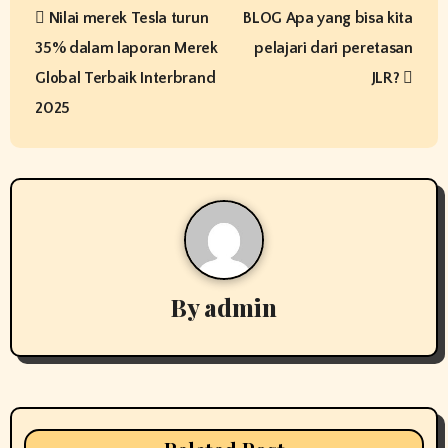
Nilai merek Tesla turun
BLOG Apa yang bisa kita
o
35% dalam laporan Merek
pelajari dari peretasan
s
Global Terbaik Interbrand
JLR?
t
2025
n
a
v
i
By
admin
g
a
t
i