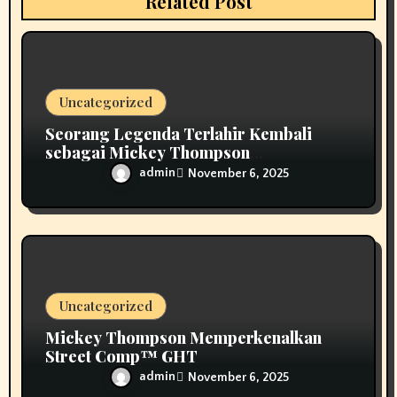
Related Post
o
n
Uncategorized
Seorang Legenda Terlahir Kembali
sebagai Mickey Thompson
Memperkenalkan Roda Tempa Klasik
admin
November 6, 2025
MT
Uncategorized
Mickey Thompson Memperkenalkan
Street Comp™ GHT
admin
November 6, 2025