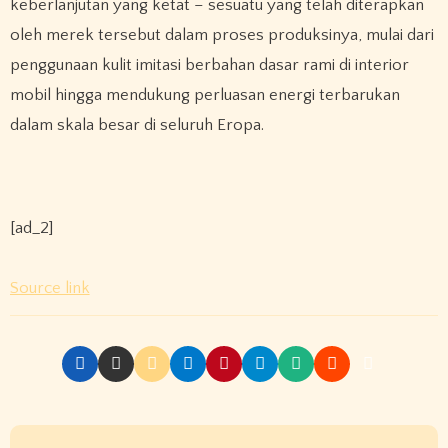
keberlanjutan yang ketat – sesuatu yang telah diterapkan
oleh merek tersebut dalam proses produksinya, mulai dari
penggunaan kulit imitasi berbahan dasar rami di interior
mobil hingga mendukung perluasan energi terbarukan
dalam skala besar di seluruh Eropa.
[ad_2]
Source link
P