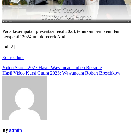
Pada kesempatan presentasi hasil 2023, temukan penilaian dan
perspektif 2024 untuk merek Audi ….
[ad_2]
Source link
Post
Video Skoda 2023 Hasil: Wawancara Julien Bessière
Hasil Video Kursi Cupra 2023: Wawancara Robert Breschkow
navigation
By
admin