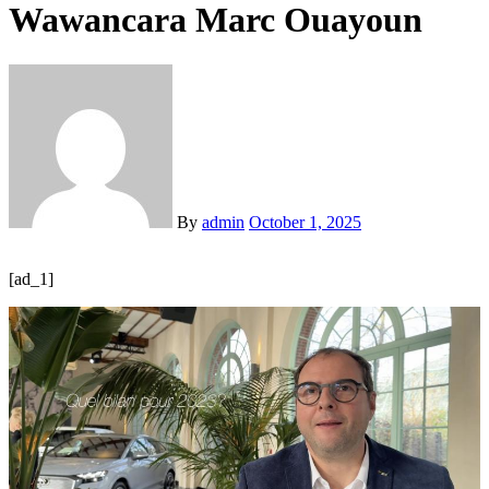
Wawancara Marc Ouayoun
By
admin
October 1, 2025
[ad_1]