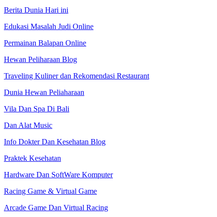
Berita Dunia Hari ini
Edukasi Masalah Judi Online
Permainan Balapan Online
Hewan Peliharaan Blog
Traveling Kuliner dan Rekomendasi Restaurant
Dunia Hewan Peliaharaan
Vila Dan Spa Di Bali
Dan Alat Music
Info Dokter Dan Kesehatan Blog
Praktek Kesehatan
Hardware Dan SoftWare Komputer
Racing Game & Virtual Game
Arcade Game Dan Virtual Racing