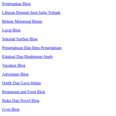
Perternakan Blog
Liburan Dengan Spot Salju Terbaik
Belajar Mengenal Bisnis
Local Blog
Sekolah Surfing Blog
Pengetahuan Dan Ilmu Pengetahuan
Edukasi Dan Bimbingan Study
Vacation Blog
Adventure Blog
Outfit Dan Gaya Hidup
Restaurant and Food Blog
Buku Dan Novel Blog
Gym Blog