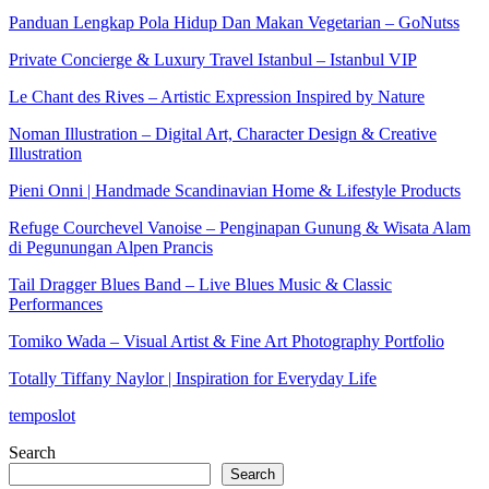
Panduan Lengkap Pola Hidup Dan Makan Vegetarian – GoNutss
Private Concierge & Luxury Travel Istanbul – Istanbul VIP
Le Chant des Rives – Artistic Expression Inspired by Nature
Noman Illustration – Digital Art, Character Design & Creative
Illustration
Pieni Onni | Handmade Scandinavian Home & Lifestyle Products
Refuge Courchevel Vanoise – Penginapan Gunung & Wisata Alam
di Pegunungan Alpen Prancis
Tail Dragger Blues Band – Live Blues Music & Classic
Performances
Tomiko Wada – Visual Artist & Fine Art Photography Portfolio
Totally Tiffany Naylor | Inspiration for Everyday Life
temposlot
Search
Search