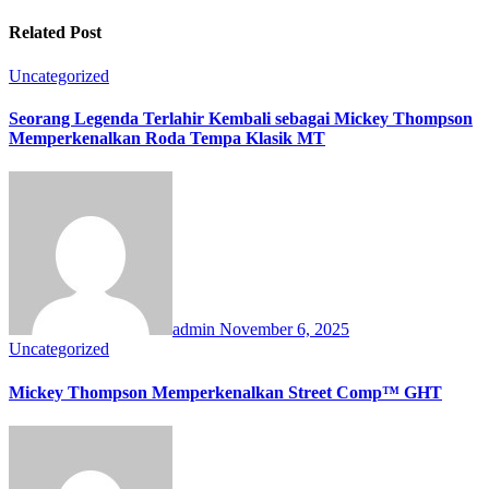
Related Post
Uncategorized
Seorang Legenda Terlahir Kembali sebagai Mickey Thompson
Memperkenalkan Roda Tempa Klasik MT
admin
November 6, 2025
Uncategorized
Mickey Thompson Memperkenalkan Street Comp™ GHT