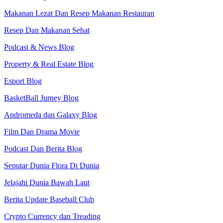
Makanan Lezat Dan Resep Makanan Restauran
Resep Dan Makanan Sehat
Podcast & News Blog
Property & Real Estate Blog
Esport Blog
BasketBall Jurney Blog
Andromeda dan Galaxy Blog
Film Dan Drama Movie
Podcast Dan Berita Blog
Seputar Dunia Flora Di Dunia
Jelajahi Dunia Bawah Laut
Berita Update Baseball Club
Crypto Currency dan Treading