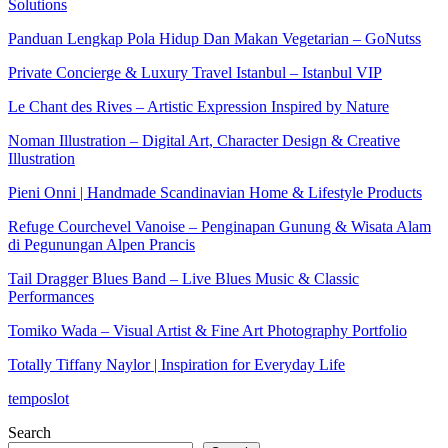
Solutions
Panduan Lengkap Pola Hidup Dan Makan Vegetarian – GoNutss
Private Concierge & Luxury Travel Istanbul – Istanbul VIP
Le Chant des Rives – Artistic Expression Inspired by Nature
Noman Illustration – Digital Art, Character Design & Creative
Illustration
Pieni Onni | Handmade Scandinavian Home & Lifestyle Products
Refuge Courchevel Vanoise – Penginapan Gunung & Wisata Alam
di Pegunungan Alpen Prancis
Tail Dragger Blues Band – Live Blues Music & Classic
Performances
Tomiko Wada – Visual Artist & Fine Art Photography Portfolio
Totally Tiffany Naylor | Inspiration for Everyday Life
temposlot
Search