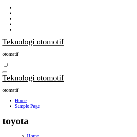
Skip
to
content
Teknologi otomotif
otomatif
Teknologi otomotif
otomatif
Home
Sample Page
toyota
Home