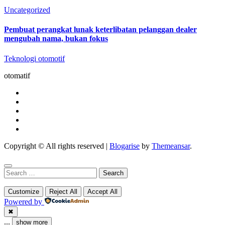
Uncategorized
Pembuat perangkat lunak keterlibatan pelanggan dealer
mengubah nama, bukan fokus
Teknologi otomotif
otomatif
Copyright © All rights reserved
|
Blogarise
by
Themeansar
.
Search
for:
Customize
Reject All
Accept All
Powered by
✖
...
show more