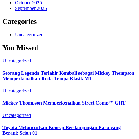
October 2025
September 2025
Categories
Uncategorized
You Missed
Uncategorized
Seorang Legenda Terlahir Kembali sebagai Mickey Thompson
Memperkenalkan Roda Tempa Klasik MT
Uncategorized
Mickey Thompson Memperkenalkan Street Comp™ GHT
Uncategorized
Toyota Meluncurkan Konsep Berdampingan Baru yang
Berani: Scion 01