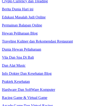
Crypto Currency dan Treading
Berita Dunia Hari ini
Edukasi Masalah Judi Online
Permainan Balapan Online
Hewan Peliharaan Blog
Traveling Kuliner dan Rekomendasi Restaurant
Dunia Hewan Peliaharaan
Vila Dan Spa Di Bali
Dan Alat Music
Info Dokter Dan Kesehatan Blog
Praktek Kesehatan
Hardware Dan SoftWare Komputer
Racing Game & Virtual Game
Arcade Game Dan Virtual Racing