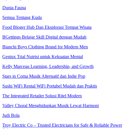
Dunia Fauna
Semua Tentang Kuda
Food Bloger Hub Dan Eksplorasi Tempat Wisata
BGettings Belajar Skill Digital dengan Mudah
Bianchi Boys Clothing Brand for Modern Men
Geniux Trial Nutrisi untuk Kekuatan Mental
Kelly Marceau Learning, Leadership, and Growth
Stars in Coma Musik Alternatif dan Indie Pop
Sushi WiFi Rental WiFi Portabel Mudah dan Praktis
The Integrated Retailer Solusi Ritel Modern
Valley Choral Menghidupkan Musik Lewat Harmoni
Judi Bola
Troy Electric Co – Trusted Electricians for Safe & Reliable Power