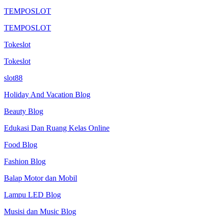
TEMPOSLOT
TEMPOSLOT
Tokeslot
Tokeslot
slot88
Holiday And Vacation Blog
Beauty Blog
Edukasi Dan Ruang Kelas Online
Food Blog
Fashion Blog
Balap Motor dan Mobil
Lampu LED Blog
Musisi dan Music Blog