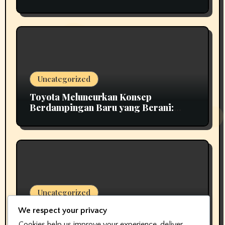
Uncategorized
Toyota Meluncurkan Konsep
Berdampingan Baru yang Berani:
Scion 01
Uncategorized
Pembuat perangkat lunak keterlibatan
We respect your privacy
pelanggan dealer mengubah nama,
Cookies help us improve your experience, deliver