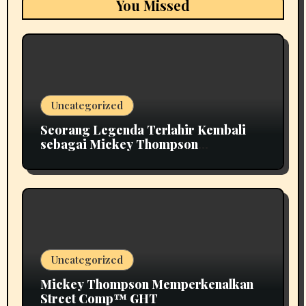
You Missed
Uncategorized
Seorang Legenda Terlahir Kembali
sebagai Mickey Thompson
Memperkenalkan Roda Tempa Klasik
MT
Uncategorized
Mickey Thompson Memperkenalkan
Street Comp™ GHT