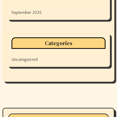
September 2025
Categories
Uncategorized