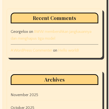
Recent Comments
Georgelox
on
BMW membersihkan jangkauannya
dan menghapus tiga model
A WordPress Commenter
on
Hello world!
Archives
November 2025
October 2025