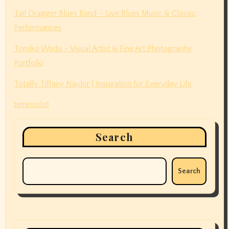
Tail Dragger Blues Band – Live Blues Music & Classic
Performances
Tomiko Wada – Visual Artist & Fine Art Photography
Portfolio
Totally Tiffany Naylor | Inspiration for Everyday Life
temposlot
Search
Search