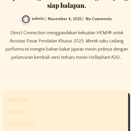
siap balapan.
admin
November 4, 2025
No Comments
Direct Connection menggandakan kekuatan HEMI® untuk
Asosiasi Pasar Peralatan Khusus 2025. Merek suku cadang
performa ini mengisi bahan bakar jajaran mesin petinya dengan
peluncuran kembali versi terbaru mesin Hellephant A30…
temposlot
Tokeslot
TEMPOSLOT