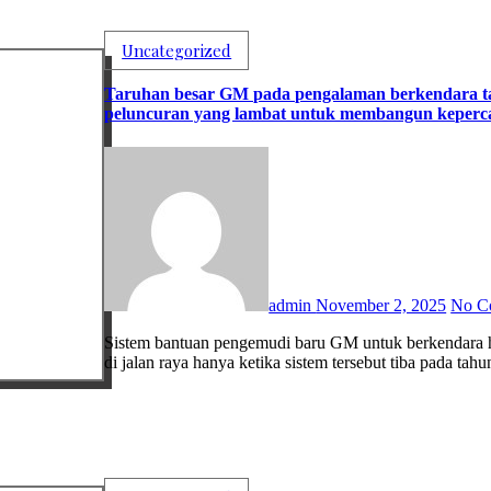
Uncategorized
Taruhan besar GM pada pengalaman berkendara t
peluncuran yang lambat untuk membangun keperc
admin
November 2, 2025
No C
Sistem bantuan pengemudi baru GM untuk berkendara hands-free dan tanpa pandangan akan dimulai dengan satu kendaraan
di jalan raya hanya ketika sistem tersebut tiba pada tah