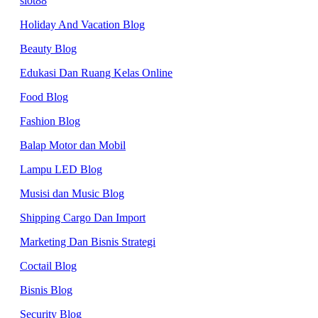
slot88
Holiday And Vacation Blog
Beauty Blog
Edukasi Dan Ruang Kelas Online
Food Blog
Fashion Blog
Balap Motor dan Mobil
Lampu LED Blog
Musisi dan Music Blog
Shipping Cargo Dan Import
Marketing Dan Bisnis Strategi
Coctail Blog
Bisnis Blog
Security Blog