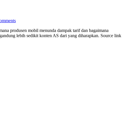
omments
ndung lebih sedikit konten AS dari yang diharapkan. Source link