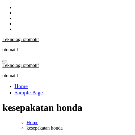
Skip
to
content
Teknologi otomotif
otomatif
Teknologi otomotif
otomatif
Home
Sample Page
kesepakatan honda
Home
kesepakatan honda