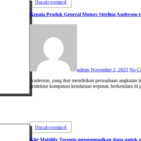
Uncategorized
Kepala Produk General Motors Sterling Anderson t
admin
November 2, 2025
No C
Anderson, yang ikut mendirikan perusahaan angkutan truk otonom Aurora, merinci bagian-bagian dari bab berikutnya GM:
arsitektur komputasi kendaraan terpusat, berkendara di 
Uncategorized
Kite Mobility Toronto mengumpulkan dana untuk me