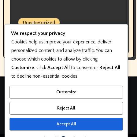
Uncategorized
Pembuat perangkat lunak keterlibatan
We respect your privacy
pelanggan dealer mengubah nama,
Cookies help us improve your experience, deliver
bukan fokus
personalized content, and analyze traffic. You can
choose which cookies to allow by clicking
Customize
. Click
Accept All
to consent or
Reject All
to decline non-essential cookies.
Teknologi otomotif
Customize
otomatif
Reject All
Accept All