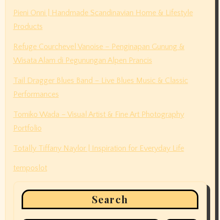
Pieni Onni | Handmade Scandinavian Home & Lifestyle
Products
Refuge Courchevel Vanoise – Penginapan Gunung &
Wisata Alam di Pegunungan Alpen Prancis
Tail Dragger Blues Band – Live Blues Music & Classic
Performances
Tomiko Wada – Visual Artist & Fine Art Photography
Portfolio
Totally Tiffany Naylor | Inspiration for Everyday Life
temposlot
Search