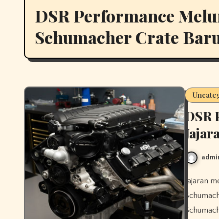
DSR Performance Melun
Schumacher Crate Bar
Uncate
DSR 
Jajar
admi
Jajaran mesin peti Schumacher yang baru diluncurkan dengan
Schumache
Schumache