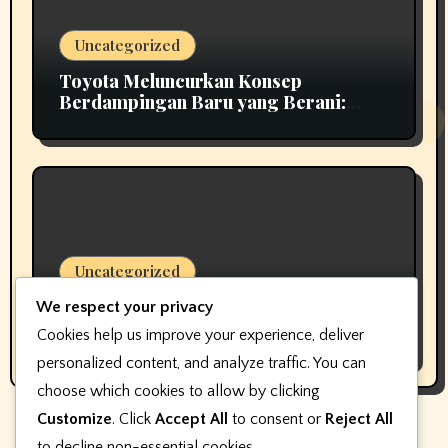
Uncategorized
Toyota Meluncurkan Konsep
Berdampingan Baru yang Berani:
Scion 01
Uncategorized
Pembuat perangkat lunak keterlibatan
We respect your privacy
pelanggan dealer mengubah nama,
Cookies help us improve your experience, deliver
bukan fokus
personalized content, and analyze traffic. You can
choose which cookies to allow by clicking
Customize
. Click
Accept All
to consent or
Reject All
to decline non-essential cookies.