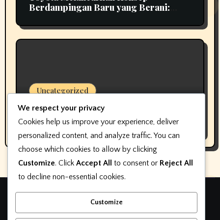
Berdampingan Baru yang Berani:
Scion 01
Uncategorized
Pembuat perangkat lunak keterlibatan
We respect your privacy
pelanggan dealer mengubah nama,
Cookies help us improve your experience, deliver
bukan fokus
personalized content, and analyze traffic. You can
choose which cookies to allow by clicking
Customize
. Click
Accept All
to consent or
Reject All
to decline non-essential cookies.
Teknologi otomotif
Customize