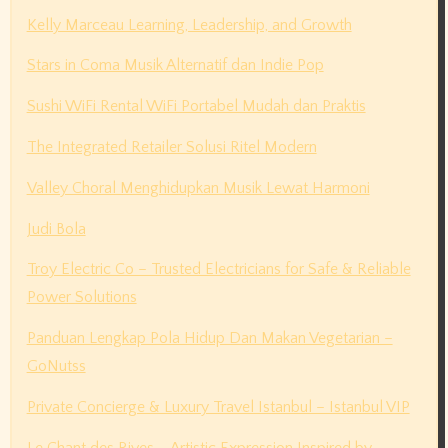
Kelly Marceau Learning, Leadership, and Growth
Stars in Coma Musik Alternatif dan Indie Pop
Sushi WiFi Rental WiFi Portabel Mudah dan Praktis
The Integrated Retailer Solusi Ritel Modern
Valley Choral Menghidupkan Musik Lewat Harmoni
Judi Bola
Troy Electric Co – Trusted Electricians for Safe & Reliable
Power Solutions
Panduan Lengkap Pola Hidup Dan Makan Vegetarian –
GoNutss
Private Concierge & Luxury Travel Istanbul – Istanbul VIP
Le Chant des Rives – Artistic Expression Inspired by