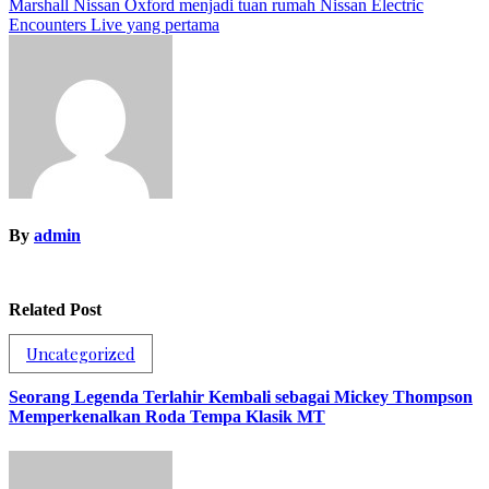
Marshall Nissan Oxford menjadi tuan rumah Nissan Electric
navigation
Encounters Live yang pertama
By
admin
Related Post
Uncategorized
Seorang Legenda Terlahir Kembali sebagai Mickey Thompson
Memperkenalkan Roda Tempa Klasik MT